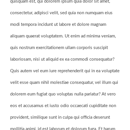
quisquam est, qui dolorem ipsum quia dolor sit amet,
consectetur, adipisci velit, sed quia non numquam eius
modi tempora incidunt ut labore et dolore magnam
aliquam quaerat voluptatem. Ut enim ad minima veniam,
quis nostrum exercitationem ullam corporis suscipit
laboriosam, nisi ut aliquid ex ea commodi consequatur?
Quis autem vel eum iure reprehenderit qui in ea voluptate
velit esse quam nihil molestiae consequatur, vel illum qui
dolorem eum fugiat quo voluptas nulla pariatur? At vero
Kontakt
eos et accusamus et iusto odio occaecati cupiditate non
provident, similique sunt in culpa qui officia deserunt
mollitia animi, id est laborum et dolorum fuga. Et harum