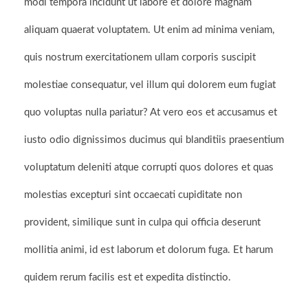
modi tempora incidunt ut labore et dolore magnam
aliquam quaerat voluptatem. Ut enim ad minima veniam,
quis nostrum exercitationem ullam corporis suscipit
molestiae consequatur, vel illum qui dolorem eum fugiat
quo voluptas nulla pariatur? At vero eos et accusamus et
iusto odio dignissimos ducimus qui blanditiis praesentium
voluptatum deleniti atque corrupti quos dolores et quas
molestias excepturi sint occaecati cupiditate non
provident, similique sunt in culpa qui officia deserunt
mollitia animi, id est laborum et dolorum fuga. Et harum
quidem rerum facilis est et expedita distinctio.