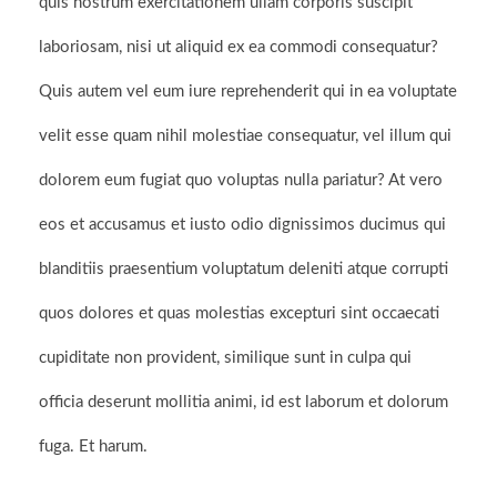
quis nostrum exercitationem ullam corporis suscipit
laboriosam, nisi ut aliquid ex ea commodi consequatur?
Quis autem vel eum iure reprehenderit qui in ea voluptate
velit esse quam nihil molestiae consequatur, vel illum qui
dolorem eum fugiat quo voluptas nulla pariatur? At vero
eos et accusamus et iusto odio dignissimos ducimus qui
blanditiis praesentium voluptatum deleniti atque corrupti
quos dolores et quas molestias excepturi sint occaecati
cupiditate non provident, similique sunt in culpa qui
officia deserunt mollitia animi, id est laborum et dolorum
fuga. Et harum.